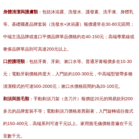
身體清潔與護膚類
：包括沐浴露、洗發水、護發素、洗手液、身體乳
等。基礎國產品牌套裝（洗發水+沐浴露）報價通常在30-80元區間；
中端主流品牌或進口平價品牌單品價格約在40-150元；高端專業線或
奢侈品牌單品則可高達200元以上。
口腔護理類
：包括牙膏、牙刷、漱口水等。普通牙膏報價多在10-30
元；電動牙刷價格跨度大，入門款約100-300元，中高端型號帶多種
清潔模式的可達500-2000元；漱口水價格區間約為20-100元。
剃須與脫毛類
：手動剃須刀架（含刀片）報價從20元的簡易款到200
多元的品牌套裝不等；電動剃須刀價格差異顯著，入門旋轉或往復式
約150-400元，高端系列可達千元以上。家用脫毛儀價格普遍在千元
至數千元。