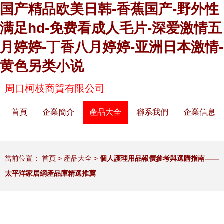
国产精品欧美日韩-香蕉国产-野外性
满足hd-免费看成人毛片-深爱激情五
月婷婷-丁香八月婷婷-亚洲日本激情-
黄色另类小说
周口柯枝商貿有限公司
首頁
企業簡介
產品大全
聯系我們
企業信息
當前位置：
首頁
>
產品大全
>
個人護理用品報價參考與選購指南——
太平洋家居網產品庫精選推薦