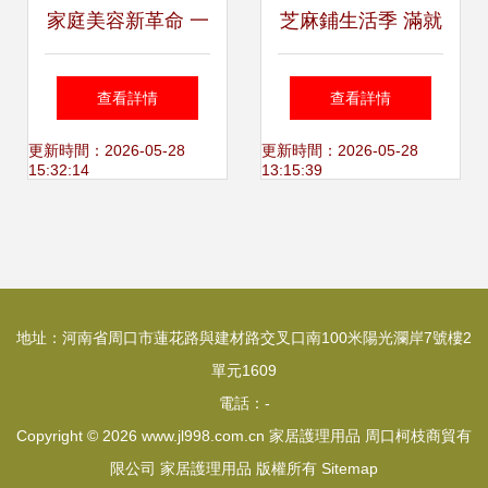
家庭美容新革命 一
芝麻鋪生活季 滿就
站式美容套裝與家
包郵送好禮，一站
查看詳情
查看詳情
居護理用品全攻略
式采購家居護理與
更新時間：2026-05-28
更新時間：2026-05-28
15:32:14
13:15:39
女生呵護
地址：河南省周口市蓮花路與建材路交叉口南100米陽光瀾岸7號樓2
單元1609
電話：-
Copyright © 2026
www.jl998.com.cn
家居護理用品
周口柯枝商貿有
限公司
家居護理用品
版權所有
Sitemap